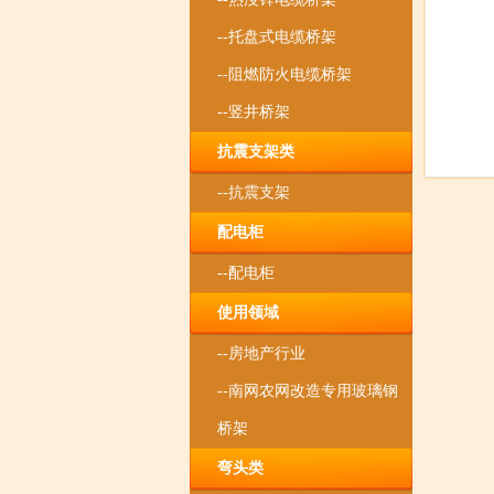
--托盘式电缆桥架
--阻燃防火电缆桥架
--竖井桥架
抗震支架类
--抗震支架
配电柜
--配电柜
使用领域
--房地产行业
--南网农网改造专用玻璃钢
桥架
弯头类